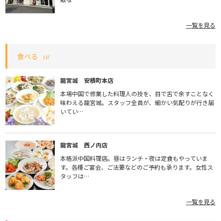
一覧を見る
食べる
EAT
龍宮城 安積町本店
本場中国で修業した料理人の技を、目で舌で余すことなく
味わえる龍宮城。スタッフ全員が、細かい気配りが行き届
いてい…
龍宮城 西ノ内店
本格派中国料理店。昼はランチ・夜は定食もやっていま
す。各種ご宴会、ご法要などのご予約も承ります。女性ス
タッフは…
一覧を見る