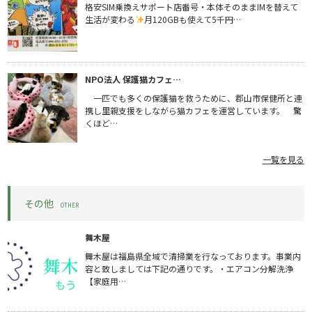
格安SIM乗換えサポート店番号・本体そのままIMを替えて
生活が変わる
月120GBも使えて5千円…
NPO法人 保護猫カフェ…
一匹でも多くの保護猫を救うために、郡山市保健所と連
携し里親支援をしながら猫カフェを運営しています。 驚
くほど…
一覧を見る
その他
OTHER
舞木屋
舞木屋は福島県全域で清掃業を行なっております。事業内
容と致しましては下記の通りです。・エアコン分解洗浄
【家庭用…