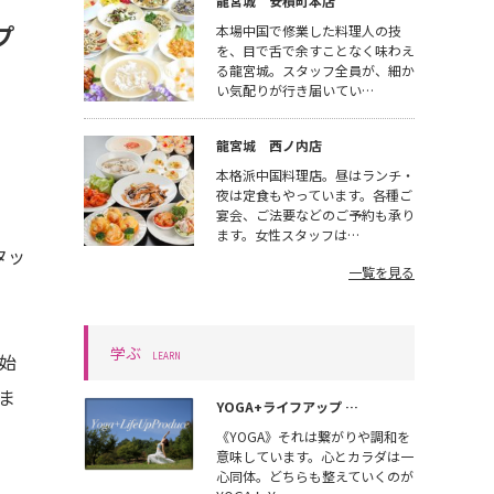
龍宮城 安積町本店
プ
本場中国で修業した料理人の技
を、目で舌で余すことなく味わえ
る龍宮城。スタッフ全員が、細か
い気配りが行き届いてい…
龍宮城 西ノ内店
本格派中国料理店。昼はランチ・
夜は定食もやっています。各種ご
宴会、ご法要などのご予約も承り
ます。女性スタッフは…
タッ
一覧を見る
学ぶ
始
LEARN
ま
YOGA+ライフアップ …
《YOGA》それは繋がりや調和を
意味しています。心とカラダは一
心同体。どちらも整えていくのが