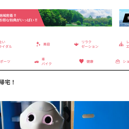
会い
リラク
美容
ライダル
ゼーション
車
ポーツ
健康
シ
バイク
帰宅！