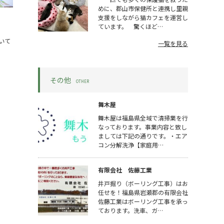
めに、郡山市保健所と連携し里親
支援をしながら猫カフェを運営し
ています。 驚くほど…
いて
一覧を見る
その他
OTHER
舞木屋
舞木屋は福島県全域で清掃業を行
なっております。事業内容と致し
ましては下記の通りです。・エア
コン分解洗浄【家庭用…
有限会社 佐藤工業
井戸掘り（ボーリング工事）はお
任せを！福島県岩瀬郡の有限会社
佐藤工業はボーリング工事を承っ
ております。洗車、ガ…