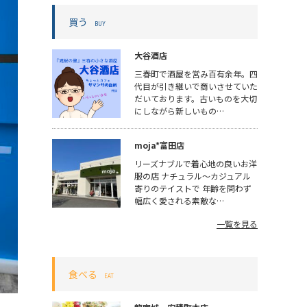
買う
BUY
大谷酒店
三春町で酒屋を営み百有余年。四
代目が引き継いで商いさせていた
だいております。古いものを大切
にしながら新しいもの…
moja*富田店
リーズナブルで着心地の良いお洋
服の店 ナチュラル〜カジュアル
寄りのテイストで 年齢を問わず
幅広く愛される素敵な…
一覧を見る
食べる
EAT