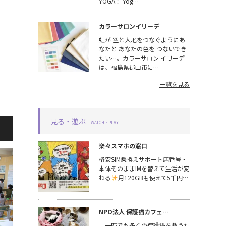
YOGA！ Yog…
カラーサロンイリーデ
虹が 空と大地をつなぐようにあ
なたと あなたの色を つないでき
たい…。カラーサロン イリーデ
は、福島県郡山市に…
一覧を見る
見る・遊ぶ
WATCH・PLAY
楽々スマホの窓口
格安SIM乗換えサポート店番号・
本体そのままIMを替えて生活が変
わる
月120GBも使えて5千円…
NPO法人 保護猫カフェ…
一匹でも多くの保護猫を救うた