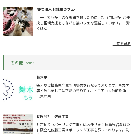
NPO法人 保護猫カフェ…
一匹でも多くの保護猫を救うために、郡山市保健所と連
携し里親支援をしながら猫カフェを運営しています。 驚
くほど…
一覧を見る
その他
OTHER
舞木屋
舞木屋は福島県全域で清掃業を行なっております。事業内
容と致しましては下記の通りです。・エアコン分解洗浄
【家庭用…
有限会社 佐藤工業
井戸掘り（ボーリング工事）はお任せを！福島県岩瀬郡の
有限会社佐藤工業はボーリング工事を承っております。洗