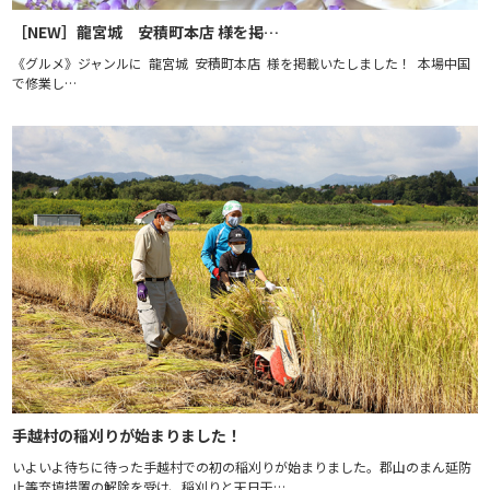
［NEW］龍宮城 安積町本店 様を掲…
《グルメ》ジャンルに 龍宮城 安積町本店 様を掲載いたしました！ 本場中国
で修業し…
手越村の稲刈りが始まりました！
いよいよ待ちに待った手越村での初の稲刈りが始まりました。郡山のまん延防
止等充填措置の解除を受け、稲刈りと天日干…