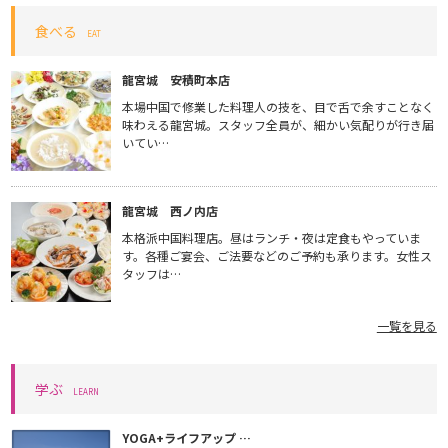
食べる
EAT
龍宮城 安積町本店
本場中国で修業した料理人の技を、目で舌で余すことなく
味わえる龍宮城。スタッフ全員が、細かい気配りが行き届
いてい…
龍宮城 西ノ内店
本格派中国料理店。昼はランチ・夜は定食もやっていま
す。各種ご宴会、ご法要などのご予約も承ります。女性ス
タッフは…
一覧を見る
学ぶ
LEARN
YOGA+ライフアップ …