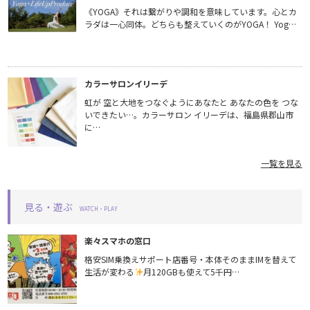
《YOGA》それは繋がりや調和を意味しています。心とカ
ラダは一心同体。どちらも整えていくのがYOGA！ Yog…
カラーサロンイリーデ
虹が 空と大地をつなぐようにあなたと あなたの色を つな
いできたい…。カラーサロン イリーデは、福島県郡山市
に…
一覧を見る
見る・遊ぶ
WATCH・PLAY
楽々スマホの窓口
格安SIM乗換えサポート店番号・本体そのままIMを替えて
生活が変わる
月120GBも使えて5千円…