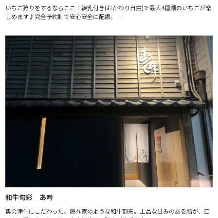
いちご狩りをするならここ！練乳付き(おかわり自由)で最大4種類のいちごが楽
しめます♪完全予約制で安心安全に配慮。…
和牛旬彩 あ吽
奥会津牛にこだわった、隠れ家のような和牛割烹。上品な甘みのある脂が、口