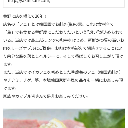
http://yakinikufe.com/
桑野に店を構えて26年！
店名の「フェ」とは韓国語でお刺身(生)の意。これは食材全て
「生」でも食せる程鮮度にこだわりたいという”想い”が込められて
いる。当店では最上A5ランクの和牛をはじめ、新鮮かつ質の高いお
肉をリーズナブルにご提供。お肉は本格炭火で網焼きすることによ
り余分な脂を落としヘルシーに、そして香ばしくお召し上がり頂け
ます。
また、当店ではイカフェを初めとした季節毎のフェ（韓国式刺身）
やチヂミ、チゲ、等、本場韓国家庭料理の品々も一緒にお楽しみ頂
けます。
家族やカップル皆さんで是非お楽しみください。